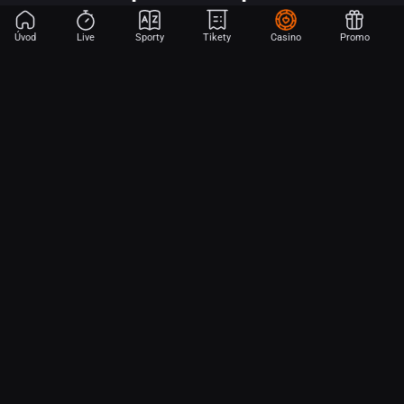
Úvod
Live
Sporty
Tikety
Casino
Promo
Začni sázet na sport jen dvěma dotyky! Ve FORTUNA přinášíme na
hřiště emoce z velkých zápasů, kdekoli budeš.
O nás
Partnerský program
Ochrana osobních údajů
Soubory cookie