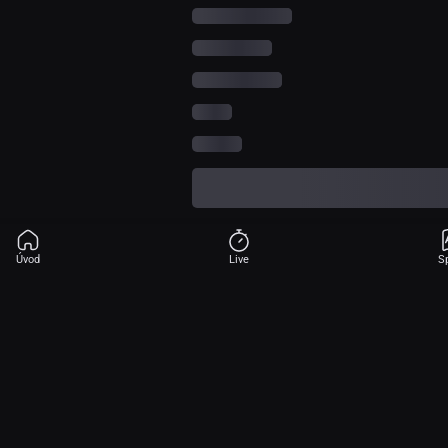
Úvod
Live
S