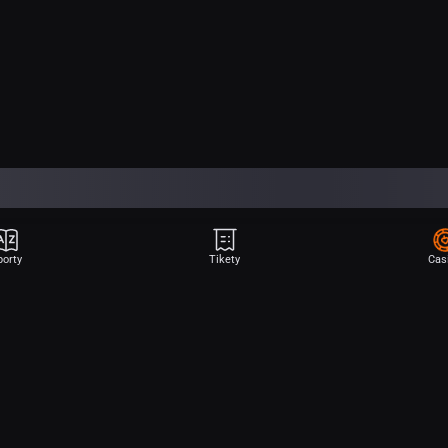
porty
Tikety
Cas
Aplikace Sport