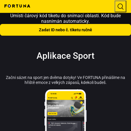
Umísti čárový kód tiketu do snímací oblasti. Kód bude
nasnímán automaticky.
Zadat ID nebo č. tiketu ručně
Aplikace Sport
Začni sázet na sport jen dvěma dotyky! Ve FORTUNA přinášíme na
hřiště emoce z velkých zápasů, kdekoli budeš.