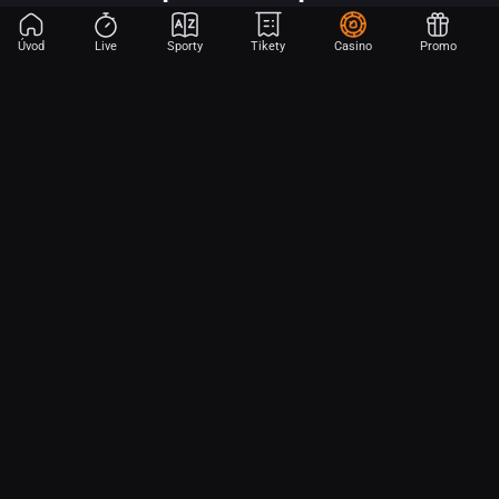
Úvod
Live
Sporty
Tikety
Casino
Promo
Začni sázet na sport jen dvěma dotyky! Ve FORTUNA přinášíme na
hřiště emoce z velkých zápasů, kdekoli budeš.
O nás
Partnerský program
Ochrana osobních údajů
Soubory cookie