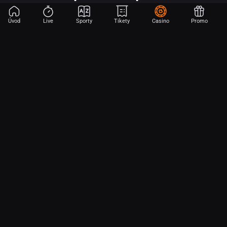
Úvod
Live
Sporty
Tikety
Casino
Promo
Začni sázet na sport jen dvěma dotyky! Ve FORTUNA přinášíme na
hřiště emoce z velkých zápasů, kdekoli budeš.
O nás
Partnerský program
Ochrana osobních údajů
Soubory cookie