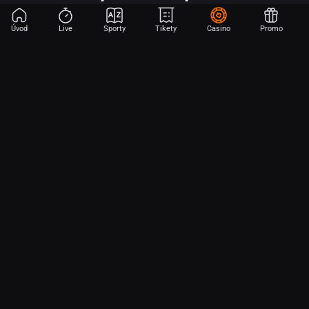
Úvod
Live
Sporty
Tikety
Casino
Promo
Začni sázet na sport jen dvěma dotyky! Ve FORTUNA přinášíme na
hřiště emoce z velkých zápasů, kdekoli budeš.
O nás
Partnerský program
Ochrana osobních údajů
Soubory cookie