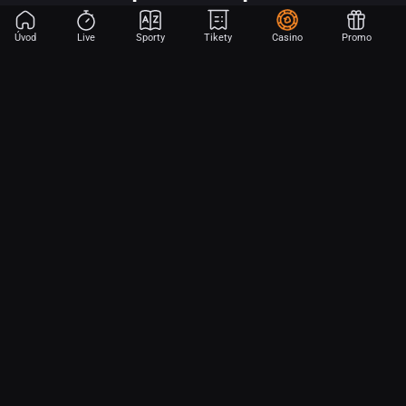
Úvod
Live
Sporty
Tikety
Casino
Promo
Začni sázet na sport jen dvěma dotyky! Ve FORTUNA přinášíme na
hřiště emoce z velkých zápasů, kdekoli budeš.
O nás
Partnerský program
Ochrana osobních údajů
Soubory cookie