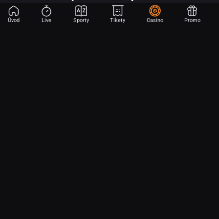
Úvod
Live
Sporty
Tikety
Casino
Promo
Začni sázet na sport jen dvěma dotyky! Ve FORTUNA přinášíme na
hřiště emoce z velkých zápasů, kdekoli budeš.
O nás
Partnerský program
Ochrana osobních údajů
Soubory cookie