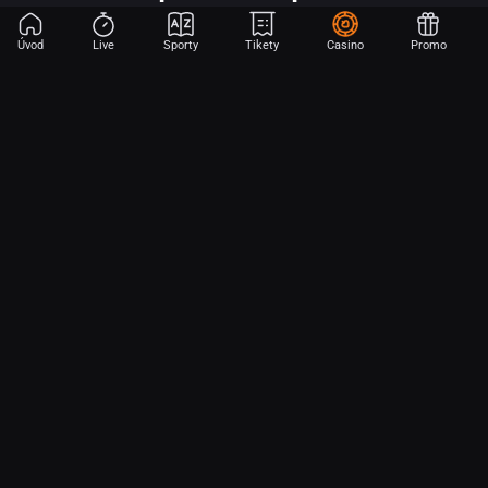
Úvod
Live
Sporty
Tikety
Casino
Promo
Začni sázet na sport jen dvěma dotyky! Ve FORTUNA přinášíme na
hřiště emoce z velkých zápasů, kdekoli budeš.
O nás
Partnerský program
Ochrana osobních údajů
Soubory cookie