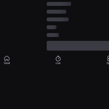
Úvod
Live
S