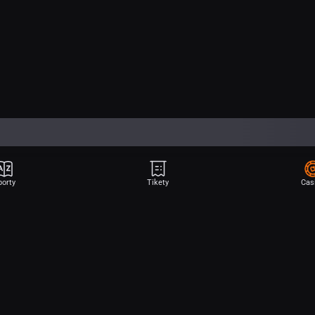
porty
Tikety
Cas
Aplikace Sport