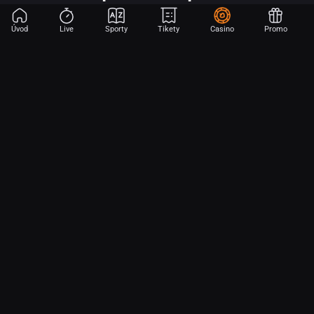
Úvod
Live
Sporty
Tikety
Casino
Promo
Začni sázet na sport jen dvěma dotyky! Ve FORTUNA přinášíme na
hřiště emoce z velkých zápasů, kdekoli budeš.
O nás
Partnerský program
Ochrana osobních údajů
Soubory cookie