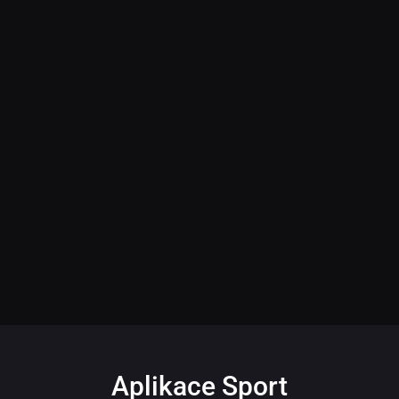
Aplikace Sport