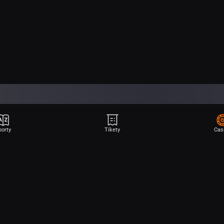
porty
Tikety
Cas
Aplikace Sport