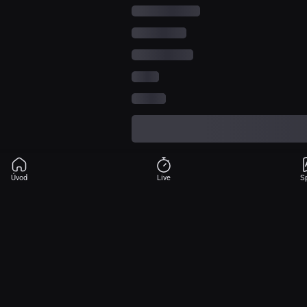
Úvod
Live
S